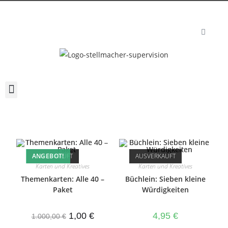
ANGEBOT!
AUSVERKAUFT
AUSVERKAUFT
Karten und Kreatives
Karten und Kreatives
Themenkarten: Alle 40 –
Büchlein: Sieben kleine
Paket
Würdigkeiten
1,00
€
4,95
€
1.000,00
€