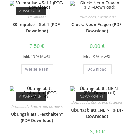
AUSVERKAUFT
Downloads
Downloads
,
Kostenloses
30 Impulse – Set 1 (PDF-
Glück: Neun Fragen (PDF-
Download)
Download)
7,50
€
0,00
€
inkl. 19 % MwSt.
inkl. 19 % MwSt.
Weiterlesen
Download
AUSVERKAUFT
AUSVERKAUFT
Downloads
,
Karten und Kreatives
Downloads
,
Karten und Kreatives
Übungsblatt „NEIN“ (PDF-
Übungsblatt „Festhalten“
Download)
(PDF-Download)
3,90
€